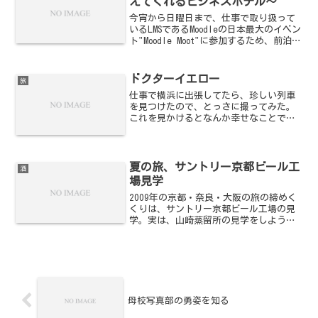
えてくれるビジネスホテル～
今宵から日曜日まで、仕事で取り扱って
いるLMSであるMoodleの日本最大のイベン
ト"Moodle Moot"に参加するため、前泊で
ホテルに泊っている。会場から近いお値
打ちなホテルを探すのだが、今回は池袋
になった。なぜか会場近くは高いの
ドクターイエロー
旅
だ....
仕事で横浜に出張してたら、珍しい列車
を見つけたので、とっさに撮ってみた。
これを見かけるとなんか幸せなことでも
あるんだっけか？とりあえず、昨日激し
くくじいた足が治ればいいけど...。
夏の旅、サントリー京都ビール工
酒
場見学
2009年の京都・奈良・大阪の旅の締めく
くりは、サントリー京都ビール工場の見
学。実は、山崎蒸留所の見学をしようと
山崎駅まで着いたものの、山崎は既に何
回か訪れている。ただ、ちょうど駅貼り
のポスターにサントリーの工場見学とし
て京都びーる工場のこ...
母校写真部の勇姿を知る