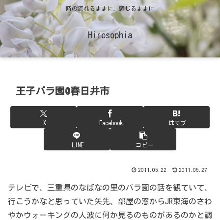
時の流れるままに、感じるままに
Hirosophia
王子バラ園@春日井市
X
Facebook
はてブ
LINE
コピー
2011.05.22
2011.05.27
テレビで、三重県のなばなの里のバラ園の話を観ていて、
行こうかなと思っていた矢先、部屋の窓からJR東海のさわ
やかウォーキングの人波に何か見るのものがあるのかと調