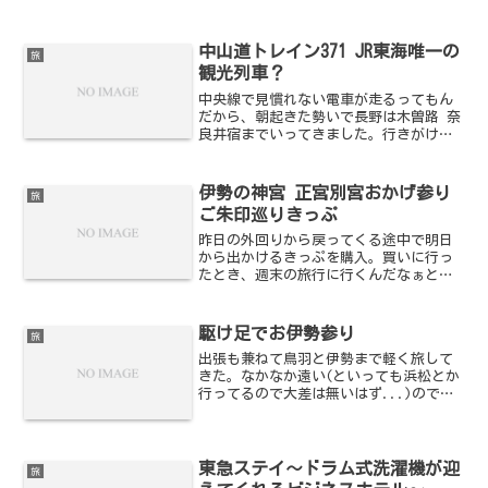
中山道トレイン371 JR東海唯一の
旅
観光列車？
中央線で見慣れない電車が走るってもん
だから、朝起きた勢いで長野は木曽路 奈
良井宿までいってきました。行きがけの
名古屋駅には、そりゃまぁ大量の”撮り
鉄”。ちなみに私は旅人”乗り鉄”なの
で、こういう方々には酌みしません。む
伊勢の神宮 正宮別宮おかげ参り
旅
しろジャマで不経済だな...
ご朱印巡りきっぷ
昨日の外回りから戻ってくる途中で明日
から出かけるきっぷを購入。買いに行っ
たとき、週末の旅行に行くんだなぁとい
う客が同じきっぷを買い求めていた。こ
のきっぷ、松阪～賢島の近鉄電車・バス
が3日間乗り放題。以下はきっぷ裏のマッ
駆け足でお伊勢参り
旅
プ
出張も兼ねて鳥羽と伊勢まで軽く旅して
きた。なかなか遠い(といっても浜松とか
行ってるので大差は無いはず...)ので、
あまり行こうという気力がわかないもの
の、お伊勢参りはしたいと思っていたと
ころで、仕事もあったのに合わせて行く
ことに。ということ...
東急ステイ～ドラム式洗濯機が迎
旅