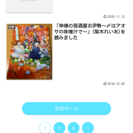
2020.11.12
「神様の居酒屋お伊勢～〆はアオ
読書
サの味噌汁で～」(梨木れいあ)を
読みました
2019.12.05
次のページ
次
1
2
9