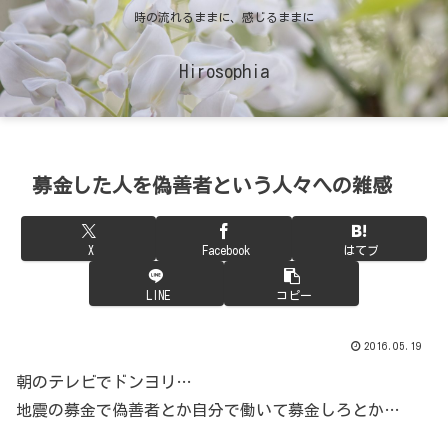
時の流れるままに、感じるままに
Hirosophia
募金した人を偽善者という人々への雑感
X
Facebook
はてブ
LINE
コピー
2016.05.19
朝のテレビでドンヨリ…
地震の募金で偽善者とか自分で働いて募金しろとか…