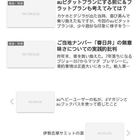
・ドコモへ 310,000円 ・IIJへ...
auピタットプランにする前に＆フ
政治・社会
ラットプランも考えてみては？
カケホとデジラが出た当時、喜び勇んで
乗り換えた私ですが、今回のauピタット
プランは、少々微妙な印象に様子をうか
がっています。電話とデータ通信が一体
化されたこと自体は非常に評価されるべ
きことなんですが、Webサイト上の説明が
ご当地ナンバー「春日井」の無意
政治・社会
非常に分かりづらい...
味さについての実践的批判
昨年末、車を買い換えた。7年落ちになる
プジョー307からマツダ プレマシーに。
車的事情は正直大いにあった。輸入車な
んで…的な。あと、消費税も。その中で
大きな要因の一つにあったのが「春日井
ナンバー」問題だ。昨年末、正式に決ま
ったこのご当地ナン...
auヘビーユーザーの私が、dマガジンと
auブックパスを使って感じたこと
伊勢志摩サミットの酒