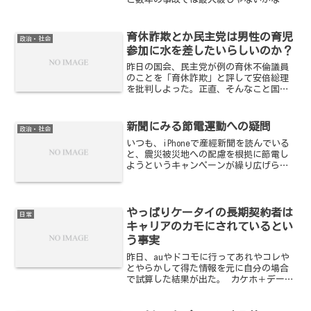
前代未聞の規模。相当話題になったジャ
パネットでも最大66万人(可能性とし
て)、Yahoo!BBが450万人だったから、そ
育休詐欺とか民主党は男性の育児
政治・社会
の規模...
参加に水を差したいらしいのか？
昨日の国会、民主党が例の育休不倫議員
のことを「育休詐欺」と評して安倍総理
を批判しよった。正直、そんなこと国会
のネタにしなきゃならないほど、民主党
は政策論争する準備が無いんだろうかと
不思議に思えてならない。まあ、ドウデ
新聞にみる節電運動への疑問
政治・社会
モイイ問題では無いのだが...
いつも、iPhoneで産經新聞を読んでいる
と、震災被災地への配慮を根拠に節電し
ようというキャンペーンが繰り広げられ
る。東京電力すらそのノリだ。間違いな
いのは、震災が直接電気を奪ったのでは
ないということ。確かに大きな一因であ
ることは間違いない...
やっぱりケータイの長期契約者は
日常
キャリアのカモにされているとい
う事実
昨日、auやドコモに行ってあれやコレや
とやらかして得た情報を元に自分の場合
で試算した結果が出た。 カケホ＋データ
2GB、残債1万ぐらいという使い方を前提
に。 2年分の合計 ・機種変 336,000円